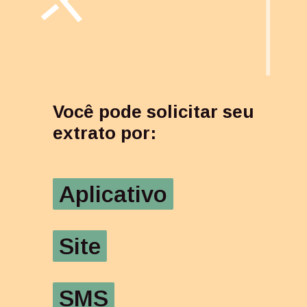
Você pode solicitar seu 
extrato por:
Aplicativo
Aplicativo
Site
Site
SMS
SMS