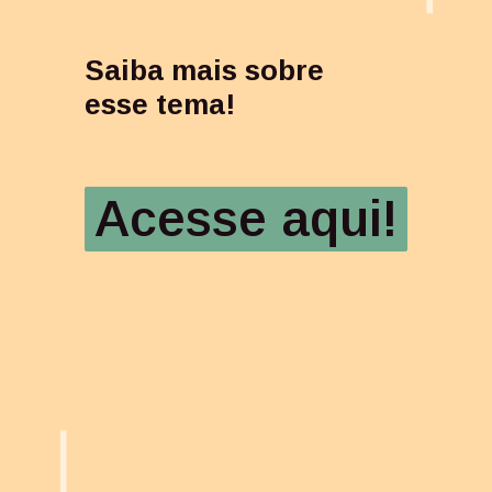
Saiba mais sobre 
esse tema!
Acesse aqui!
Acesse aqui!