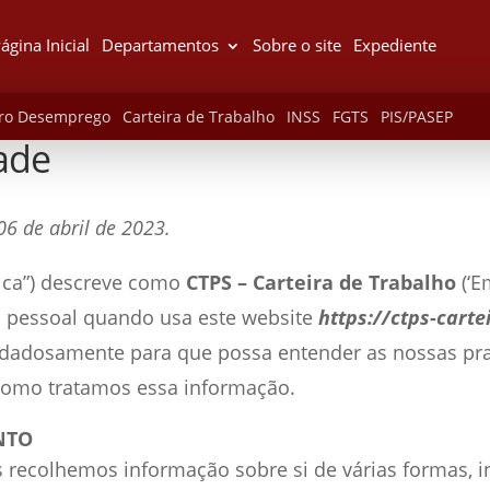
ágina Inicial
Departamentos
Sobre o site
Expediente
ro Desemprego
Carteira de Trabalho
INSS
FGTS
PIS/PASEP
dade
06 de abril de 2023.
ítica”) descreve como
CTPS – Carteira de Trabalho
(‘E
ão pessoal quando usa este website
https://ctps-cart
uidadosamente para que possa entender as nossas pr
como tratamos essa informação.
NTO
 recolhemos informação sobre si de várias formas, 