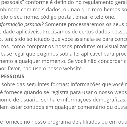
s pessoais” conforme é definido no regulamento geral
mbinada com mais dados, ou não que recolhemos so
plo o seu nome, código postal, email e telefone.
informação pessoal?
Somente processaremos os seus d
idade aplicáveis. Precisamos de certos dados pessoai
o, terá sido solicitado que você assinala-se para co
iços, como comprar os nossos produtos ou visualizar
base legal que exigimos sob a lei aplicável para pr
ntimento a qualquer momento. Se você não concordar
por favor, não use o nosso website.
 PESSOAIS
obre das seguintes formas: Informações que você no
 fornece quando se registra para usar o nosso websi
 nome de usuário, senha e informações demográficas;
em estar contidos em qualquer comentário ou outra
ê fornece no nosso programa de afiliados ou em ou