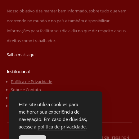
Nosso objetivo é te manter bem informado, sobre tudo que vem
ocorrendo no mundo e no país e também disponibilizar
informações para facilitar seu dia a dia no que diz respeito a seus
direitos como trabalhador.
Saiba mais aqui.
Institucional
Política de Privacidade
Sobre e Contato
Expediente
Este site utiliza cookies para
Sobre o site
melhorar sua experiência de
navegação. Em caso de dúvidas,
acesse a
política de privacidade
.
Todos os direitos Reservados © 2026 CTPS Carteira de Trabalho é