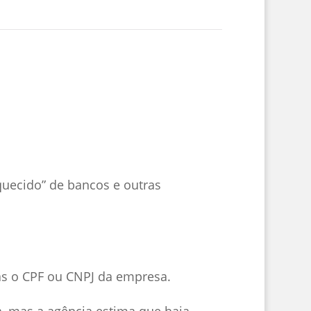
uecido” de bancos e outras
.
nas o CPF ou CNPJ da empresa.
a, mas a agência estima que haja