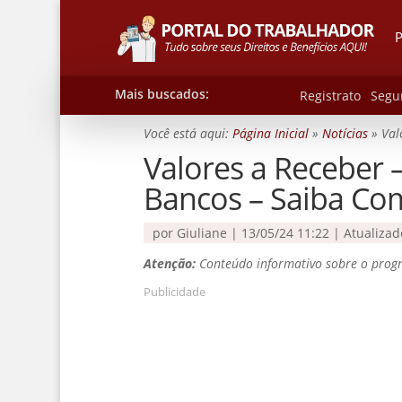
P
Mais buscados:
Registrato
Segu
Você está aqui:
Página Inicial
»
Notícias
»
Val
Valores a Receber 
Bancos – Saiba Co
por
Giuliane
|
13/05/24 11:22 | Atualiza
Atenção:
Conteúdo informativo sobre o progr
Publicidade