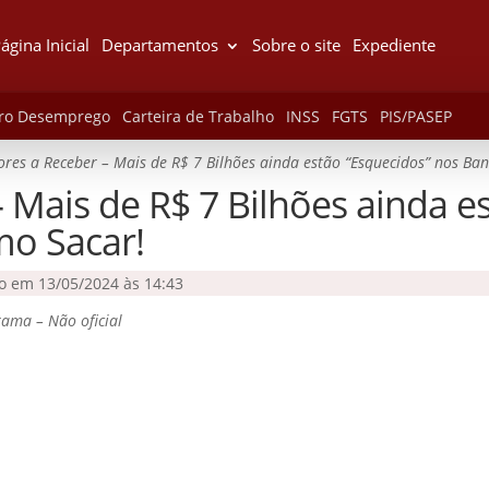
ágina Inicial
Departamentos
Sobre o site
Expediente
ro Desemprego
Carteira de Trabalho
INSS
FGTS
PIS/PASEP
ores a Receber – Mais de R$ 7 Bilhões ainda estão “Esquecidos” nos Ba
– Mais de R$ 7 Bilhões ainda e
mo Sacar!
do em 13/05/2024 às 14:43
ama – Não oficial