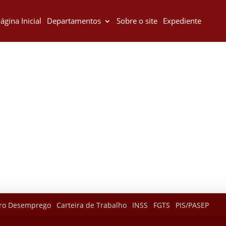
ágina Inicial
Departamentos
Sobre o site
Expediente
ro Desemprego
Carteira de Trabalho
INSS
FGTS
PIS/PASEP