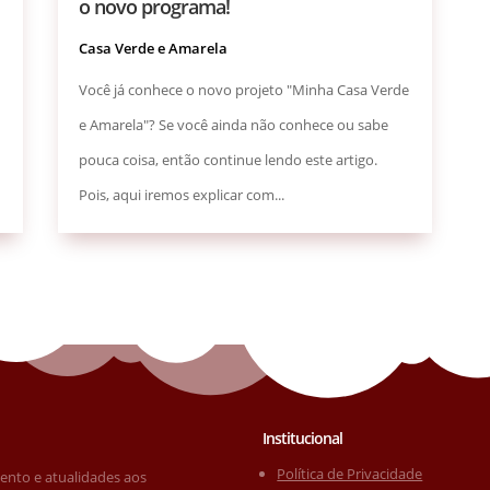
o novo programa!
Casa Verde e Amarela
Você já conhece o novo projeto "Minha Casa Verde
e Amarela"? Se você ainda não conhece ou sabe
pouca coisa, então continue lendo este artigo.
Pois, aqui iremos explicar com...
Institucional
Política de Privacidade
mento e atualidades aos