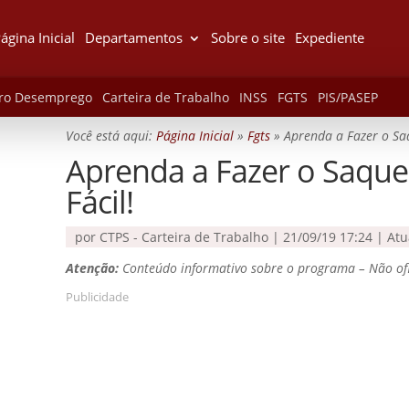
ágina Inicial
Departamentos
Sobre o site
Expediente
ro Desemprego
Carteira de Trabalho
INSS
FGTS
PIS/PASEP
Você está aqui:
Página Inicial
»
Fgts
»
Aprenda a Fazer o Saq
Aprenda a Fazer o Saque
Fácil!
por
CTPS - Carteira de Trabalho
|
21/09/19 17:24 | At
Atenção:
Conteúdo informativo sobre o programa – Não ofi
Publicidade