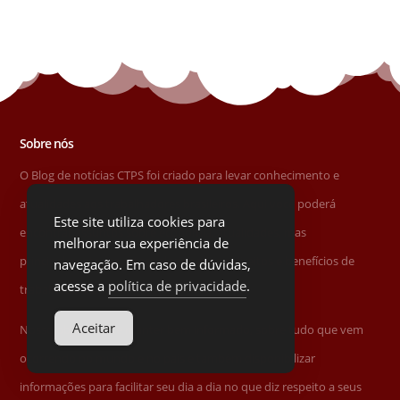
Sobre nós
O Blog de notícias CTPS foi criado para levar conhecimento e
atualidades aos trabalhadores brasileiros. Aqui você poderá
Este site utiliza cookies para
encontrar assuntos sobre economia, atualidades, mas
melhorar sua experiência de
principalmente assuntos relacionados a direitos e benefícios de
navegação. Em caso de dúvidas,
acesse a
política de privacidade
.
trabalhadores.
Aceitar
Nosso objetivo é te manter bem informado, sobre tudo que vem
ocorrendo no mundo e no país e também disponibilizar
informações para facilitar seu dia a dia no que diz respeito a seus